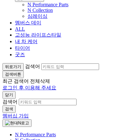
N Performance Parts
N Collection
심레이싱
멤버스 데이
ALL
고성능 라이프스타일
내 차 케어
타이어
굿즈
검색어
뒤로가기
검색버튼
최근 검색어
전체삭제
로그인 후 이용해 주세요
닫기
검색어
검색
멤버십 가입
N Performance Parts