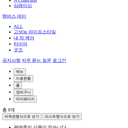
N Collection
심레이싱
멤버스 데이
ALL
고성능 라이프스타일
내 차 케어
타이어
굿즈
공지사항
자주 묻는 질문
로그인
메뉴
이용현황
홈
장바구니
마이페이지
총
0
개
바둑판형식으로 보기
리스트형식으로 보기
판매중인 상품이 없습니다.