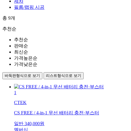
세차
필름/랩핑 시공
총
9
개
추천순
추천순
판매순
최신순
가격높은순
가격낮은순
바둑판형식으로 보기
리스트형식으로 보기
1
CTEK
CS FREE / 4-in-1 무선 배터리 충전·부스터
일반
340,000
원
멤버십