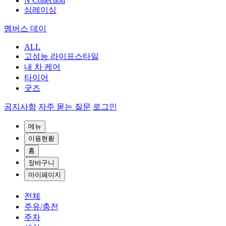
N Collection
심레이싱
멤버스 데이
ALL
고성능 라이프스타일
내 차 케어
타이어
굿즈
공지사항
자주 묻는 질문
로그인
메뉴
이용현황
홈
장바구니
마이페이지
전체
주유/충전
주차