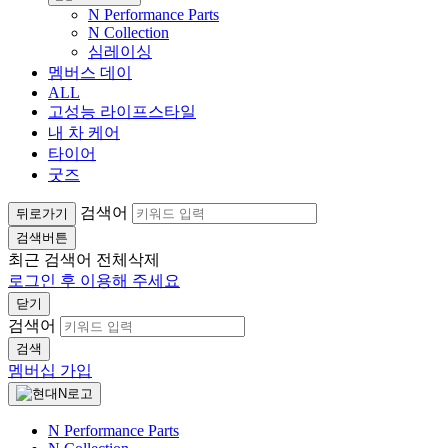
N Performance Parts
N Collection
심레이싱
멤버스 데이
ALL
고성능 라이프스타일
내 차 케어
타이어
굿즈
검색어
뒤로가기
검색버튼
최근 검색어
전체삭제
로그인 후 이용해 주세요
닫기
검색어
검색
멤버십 가입
N Performance Parts