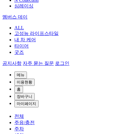
N Collection
심레이싱
멤버스 데이
ALL
고성능 라이프스타일
내 차 케어
타이어
굿즈
공지사항
자주 묻는 질문
로그인
메뉴
이용현황
홈
장바구니
마이페이지
전체
주유/충전
주차