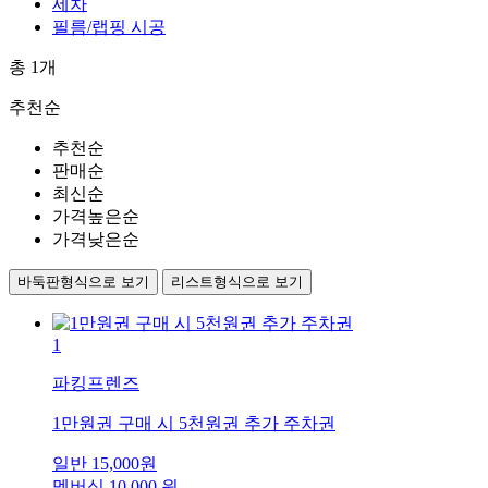
세차
필름/랩핑 시공
총
1
개
추천순
추천순
판매순
최신순
가격높은순
가격낮은순
바둑판형식으로 보기
리스트형식으로 보기
1
파킹프렌즈
1만원권 구매 시 5천원권 추가 주차권
일반
15,000
원
멤버십
10,000
원