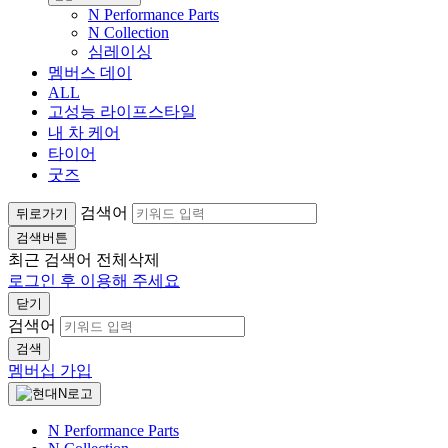
N Performance Parts
N Collection
심레이싱
멤버스 데이
ALL
고성능 라이프스타일
내 차 케어
타이어
굿즈
검색어
뒤로가기
검색버튼
최근 검색어
전체삭제
로그인 후 이용해 주세요
닫기
검색어
검색
멤버십 가입
N Performance Parts