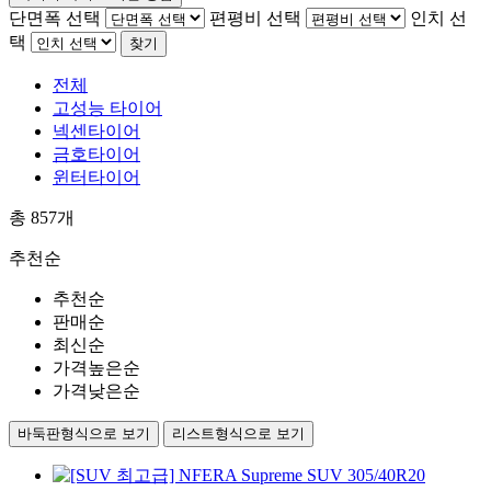
단면폭 선택
편평비 선택
인치 선
택
찾기
전체
고성능 타이어
넥센타이어
금호타이어
윈터타이어
총
857
개
추천순
추천순
판매순
최신순
가격높은순
가격낮은순
바둑판형식으로 보기
리스트형식으로 보기