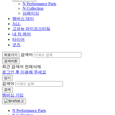
N Performance Parts
N Collection
심레이싱
멤버스 데이
ALL
고성능 라이프스타일
내 차 케어
타이어
굿즈
검색어
뒤로가기
검색버튼
최근 검색어
전체삭제
로그인 후 이용해 주세요
닫기
검색어
검색
멤버십 가입
N Performance Parts