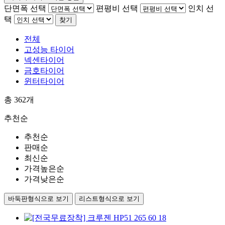
단면폭 선택
편평비 선택
인치 선
택
찾기
전체
고성능 타이어
넥센타이어
금호타이어
윈터타이어
총
362
개
추천순
추천순
판매순
최신순
가격높은순
가격낮은순
바둑판형식으로 보기
리스트형식으로 보기