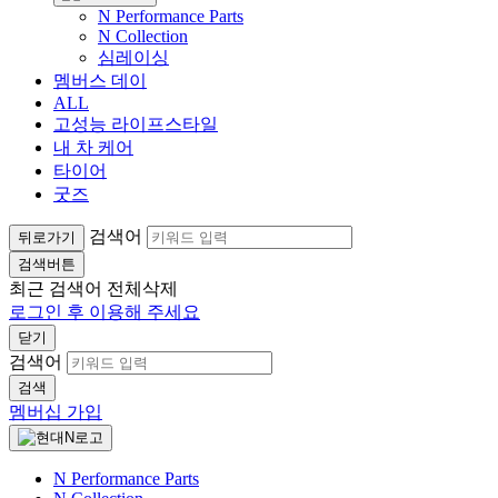
N Performance Parts
N Collection
심레이싱
멤버스 데이
ALL
고성능 라이프스타일
내 차 케어
타이어
굿즈
검색어
뒤로가기
검색버튼
최근 검색어
전체삭제
로그인 후 이용해 주세요
닫기
검색어
검색
멤버십 가입
N Performance Parts