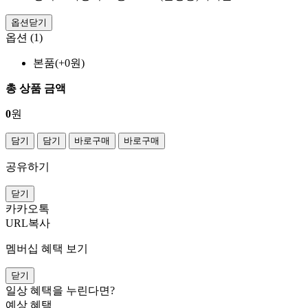
옵션닫기
옵션 (1)
본품(+0원)
총 상품 금액
0
원
담기
담기
바로구매
바로구매
공유하기
닫기
카카오톡
URL복사
멤버십 혜택 보기
닫기
일상 혜택을 누린다면?
예상 혜택