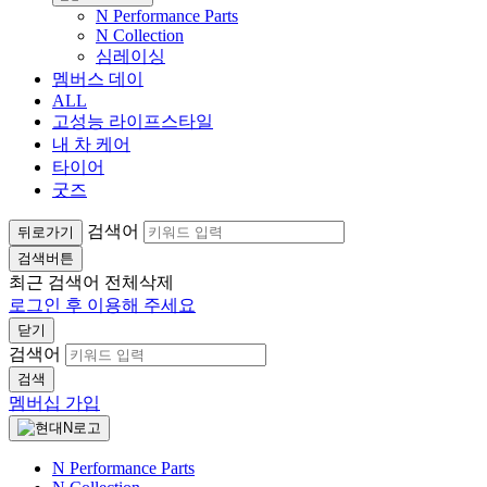
N Performance Parts
N Collection
심레이싱
멤버스 데이
ALL
고성능 라이프스타일
내 차 케어
타이어
굿즈
검색어
뒤로가기
검색버튼
최근 검색어
전체삭제
로그인 후 이용해 주세요
닫기
검색어
검색
멤버십 가입
N Performance Parts