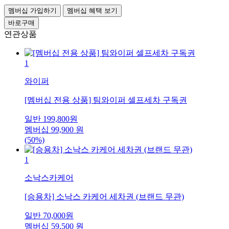
멤버십 가입하기
멤버십 혜택 보기
바로구매
연관상품
1
와이퍼
[멤버십 전용 상품] 팀와이퍼 셀프세차 구독권
일반
199,800
원
멤버십
99,900
원
(50%)
1
소낙스카케어
[승용차] 소낙스 카케어 세차권 (브랜드 무관)
일반
70,000
원
멤버십
59,500
원