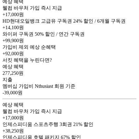
예상 혜택
웰컴 바우처
가입 즉시 지급
+17,000원
HD현대오일뱅크 고급유 구독권
24% 할인 / 6개월 구독권
+14,100원
와이퍼 구독권
50% 할인 / 연간 구독권
+99,900원
가입비 제외 예상 순혜택
+92,000
원
서킷 혜택을 누린다면?
예상 혜택
277,250
원
지출
멤버십 가입비
Nthusiast 회원 기준
-39,000원
예상 혜택
웰컴 바우처
가입 즉시 지급
+17,000원
인제스피디움 스포츠주행 3회권
21% 할인
+38,250원
인제스피디움 호텔 패키지
67% 할인