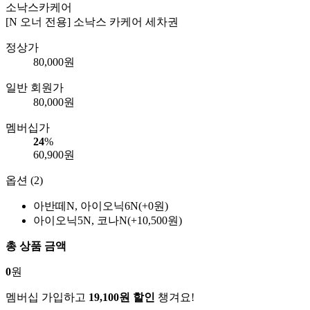
소낙스카케어
[N 오너 전용] 소낙스 카케어 세차권
정상가
80,000
원
일반 회원가
80,000
원
멤버십가
24
%
60,900
원
옵션 (2)
아반떼N, 아이오닉6N(+0원)
아이오닉5N, 코나N(+10,500원)
총 상품 금액
0
원
멤버십 가입하고
19,100원 할인
챙겨요!