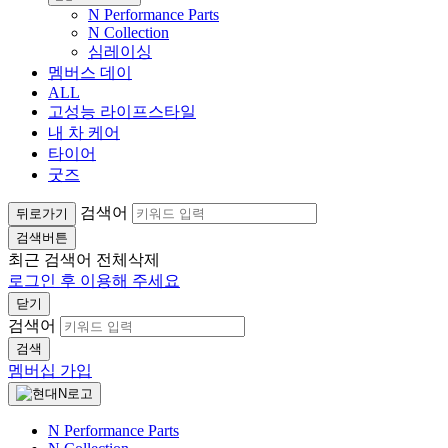
N Performance Parts
N Collection
심레이싱
멤버스 데이
ALL
고성능 라이프스타일
내 차 케어
타이어
굿즈
검색어
뒤로가기
검색버튼
최근 검색어
전체삭제
로그인 후 이용해 주세요
닫기
검색어
검색
멤버십 가입
N Performance Parts