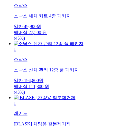
소낙스
소낙스 세차 키트 4종 패키지
일반
49,900
원
멤버십
27,500
원
(45%)
1
소낙스
소낙스 신차 관리 12종 풀 패키지
일반
194,800
원
멤버십
111,300
원
(43%)
1
레이노
[BLASK] 차량용 철분제거제