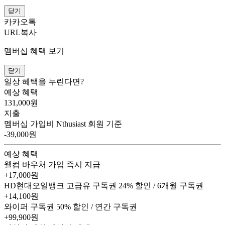
닫기
카카오톡
URL복사
멤버십 혜택 보기
닫기
일상 혜택을 누린다면?
예상 혜택
131,000
원
지출
멤버십 가입비
Nthusiast 회원 기준
-39,000원
예상 혜택
웰컴 바우처
가입 즉시 지급
+17,000원
HD현대오일뱅크 고급유 구독권
24% 할인 / 6개월 구독권
+14,100원
와이퍼 구독권
50% 할인 / 연간 구독권
+99,900원