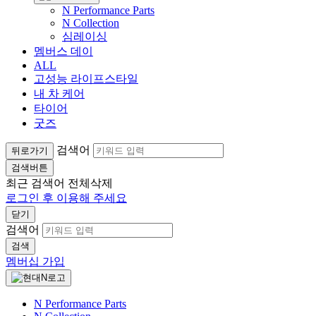
N Performance Parts
N Collection
심레이싱
멤버스 데이
ALL
고성능 라이프스타일
내 차 케어
타이어
굿즈
검색어
뒤로가기
검색버튼
최근 검색어
전체삭제
로그인 후 이용해 주세요
닫기
검색어
검색
멤버십 가입
N Performance Parts