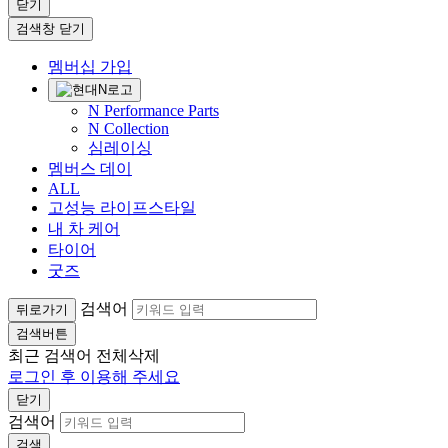
닫기
검색창 닫기
멤버십 가입
N Performance Parts
N Collection
심레이싱
멤버스 데이
ALL
고성능 라이프스타일
내 차 케어
타이어
굿즈
검색어
뒤로가기
검색버튼
최근 검색어
전체삭제
로그인 후 이용해 주세요
닫기
검색어
검색