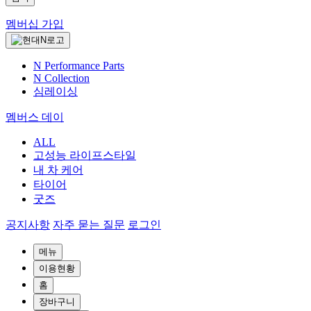
멤버십 가입
N Performance Parts
N Collection
심레이싱
멤버스 데이
ALL
고성능 라이프스타일
내 차 케어
타이어
굿즈
공지사항
자주 묻는 질문
로그인
메뉴
이용현황
홈
장바구니